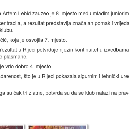
 Artem Lebid zauzeo je 8. mjesto među mlađim juniorim
entracija, a rezultat predstavlja značajan pomak i vrijed
klubu.
ić, koja je osvojila 7. mjesto.
rezultat u Rijeci potvrđuje njezin kontinuitet u izvedbama
iše plasmane.
je vrlo dobro 4. mjesto.
adarenost, što je u Rijeci pokazala sigurnim i tehnički ur
a su čak tri zlatne, potvrda su da se klub nalazi na pra