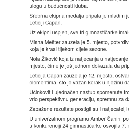
ulogu u budućnosti kluba.
Srebrna ekipna medalja pripala je mlađim j
Leticiji Capan.
Uz ekipni uspjeh, sve tri gimnastičarke ima
Misha Mešter zauzela je 5. mjesto, potvrdiv
koja je krasi tijekom cijele sezone.
Nola Žiković koja iz natjecanja u natjecanje 
mjesto, čime je još jednom dokazala da pr
Leticija Capan zauzela je 12. mjesto, ostva
elementima, što je važan korak u njezinu da
Učinkovit i ujednačen nastup spomenute tr
vrlo perspektivnu generaciju, spremnu za 
Zapažene rezultate postigli su i natjecatelj
U univerzalnom programu Amber Šahini poka
u konkurenciji 24 gimnastičarke osvojila 7. 