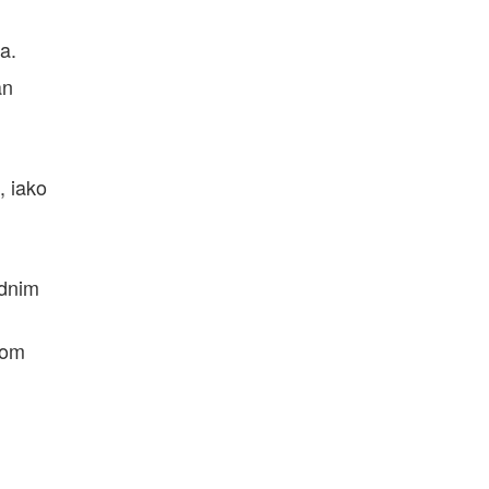
a.
an
, iako
ednim
vom