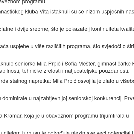
baveznom programu.
mnastičkog kluba Vita istaknuli su se nizom uspješnih na
latne i dvije srebrne, što je pokazatelj kontinuiteta kvali
aća uspjehe u više različitih programa, što svjedoči o širi
ule seniorke Mila Prpić i Sofia Mešter, gimnastičarke k
ilnosti, tehničke zrelosti i natjecateljske pouzdanosti.
vrda stalnog napretka: Mila Prpić osvojila je zlato u višeb
u dominirale u najzahtjevnijoj seniorskoj konkurenciji Pr
ma Kramar, koja je u obaveznom programu trijumfirala u
u cijelom turnusu te potvrđuje njezin sve veći potencijal 