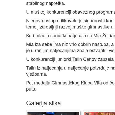
stabilnog napretka.
U muškoj konkurenciji obaveznog programa
Njegov nastup odlikovala je sigurnost i konc
temelj za daljnji razvoj muške gimnastike u 
Kod mlađih seniorki natjecala se Mia Žnidarč
Mia iza sebe ima niz vrlo dobrih nastupa, a 
je u ranijim natjecanjima znala ostvariti i v
U konkurenciji juniorki Talin Cenov zauzela 
Talin iz natjecanja u natjecanje potvrđuje n
vježbama.
Pet medalja Gimnastičkog Kluba Vita od čeg
putu.
Galerija slika