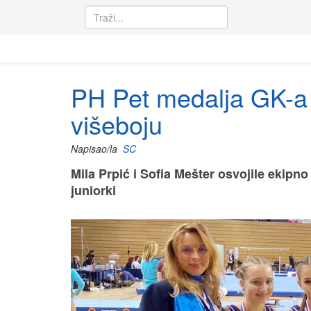
PH Pet medalja GK-a V
višeboju
Napisao/la
SC
Mila Prpić i Sofia Mešter osvojile ekip
juniorki