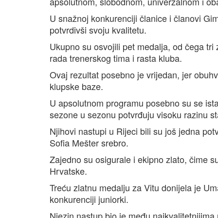
apsolutnom, slobodnom, univerzalnom i o
U snažnoj konkurenciji članice i članovi Gi
potvrdivši svoju kvalitetu.
Ukupno su osvojili pet medalja, od čega tri z
rada trenerskog tima i rasta kluba.
Ovaj rezultat posebno je vrijedan, jer obuhv
klupske baze.
U apsolutnom programu posebno su se istakn
sezone u sezonu potvrđuju visoku razinu stab
Njihovi nastupi u Rijeci bili su još jedna pot
Sofia Mešter srebro.
Zajedno su osigurale i ekipno zlato, čime s
Hrvatske.
Treću zlatnu medalju za Vitu donijela je U
konkurenciji juniorki.
Njezin nastup bio je među najkvalitetnijima 