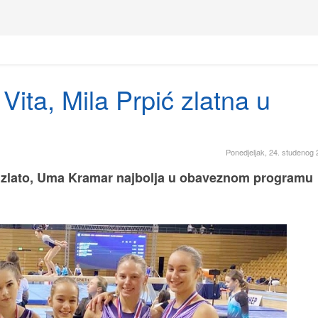
ita, Mila Prpić zlatna u
Ponedjeljak, 24. studenog 
no zlato, Uma Kramar najbolja u obaveznom programu