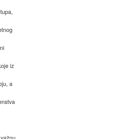
stupa,
tetnog
ni
oje iz
oju, a
venstva
i važnu