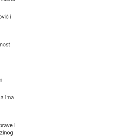
vić i
znost
im
ma ima
prave i
ezinog