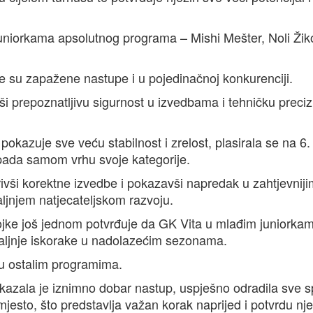
uniorkama apsolutnog programa – Mishi Mešter, Noli Žiko
le su zapažene nastupe i u pojedinačnoj konkurenciji.
ši prepoznatljivu sigurnost u izvedbama i tehničku preci
pokazuje sve veću stabilnost i zrelost, plasirala se na 6.
ipada samom vrhu svoje kategorije.
rivši korektne izvedbe i pokazavši napredak u zahtjevnij
ljnjem natjecateljskom razvoju.
ojke još jednom potvrđuje da GK Vita u mlađim juniorka
daljnje iskorake u nadolazećim sezonama.
i u ostalim programima.
zala je iznimno dobar nastup, uspješno odradila sve s
mjesto, što predstavlja važan korak naprijed i potvrdu nj