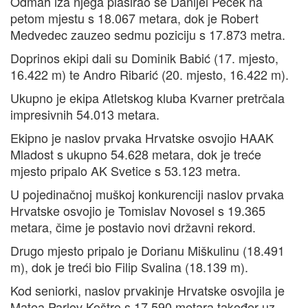
Odmah iza njega plasirao se Danijel Peček na
petom mjestu s 18.067 metara, dok je Robert
Medvedec zauzeo sedmu poziciju s 17.873 metra.
Doprinos ekipi dali su Dominik Babić (17. mjesto,
16.422 m) te Andro Ribarić (20. mjesto, 16.422 m).
Ukupno je ekipa Atletskog kluba Kvarner pretrčala
impresivnih 54.013 metara.
Ekipno je naslov prvaka Hrvatske osvojio HAAK
Mladost s ukupno 54.628 metara, dok je treće
mjesto pripalo AK Svetice s 53.123 metra.
U pojedinačnoj muškoj konkurenciji naslov prvaka
Hrvatske osvojio je Tomislav Novosel s 19.365
metara, čime je postavio novi državni rekord.
Drugo mjesto pripalo je Dorianu Miškulinu (18.491
m), dok je treći bio Filip Svalina (18.139 m).
Kod seniorki, naslov prvakinje Hrvatske osvojila je
Matea Parlov Koštro s 17.590 metara također uz