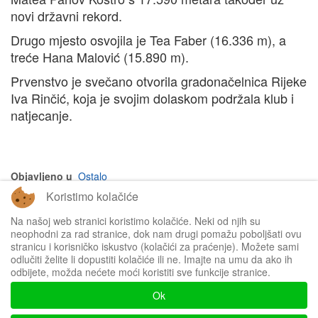
novi državni rekord.
Drugo mjesto osvojila je Tea Faber (16.336 m), a
treće Hana Malović (15.890 m).
Prvenstvo je svečano otvorila gradonačelnica Rijeke
Iva Rinčić, koja je svojim dolaskom podržala klub i
natjecanje.
Objavljeno u
Ostalo
Koristimo kolačiće
na vrh članka
Na našoj web stranici koristimo kolačiće. Neki od njih su
neophodni za rad stranice, dok nam drugi pomažu poboljšati ovu
stranicu i korisničko iskustvo (kolačići za praćenje). Možete sami
odlučiti želite li dopustiti kolačiće ili ne. Imajte na umu da ako ih
odbijete, možda nećete moći koristiti sve funkcije stranice.
Impressum
Ok