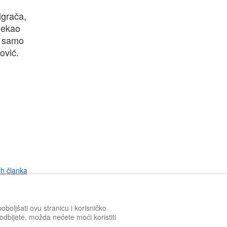
igrača,
Rekao
ci samo
ović.
rh članka
boljšati ovu stranicu i korisničko
h odbijete, možda nećete moći koristiti