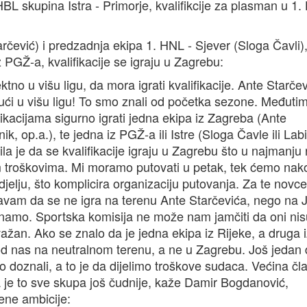
BL skupina Istra - Primorje, kvalifikcije za plasman u 1.
tarčević) i predzadnja ekipa 1. HNL - Sjever (Sloga Čavli)
 PGŽ-a, kvalifikacije se igraju u Zagrebu:
no u višu ligu, da mora igrati kvalifikacije. Ante Starčev
 ući u višu ligu! To smo znali od početka sezone. Međutim
ikacijama sigurno igrati jedna ekipa iz Zagreba (Ante
k, op.a.), te jedna iz PGŽ-a ili Istre (Sloga Čavle ili Lab
la je da se kvalifikacije igraju u Zagrebu što u najmanju
im troškovima. Mi moramo putovati u petak, tek ćemo nak
djelju, što komplicira organizaciju putovanja. Za te novce
šavam da se ne igra na terenu Ante Starčevića, nego na 
 znamo. Sportska komisija ne može nam jamčiti da oni nis
 važan. Ako se znalo da je jedna ekipa iz Rijeke, a druga 
od nas na neutralnom terenu, a ne u Zagrebu. Još jedan d
 doznali, a to je da dijelimo troškove sudaca. Većina čl
a je to sve skupa još čudnije, kaže Damir Bogdanović,
ene ambicije: