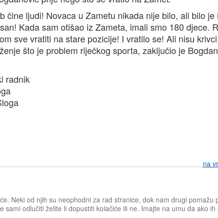
čine ljudi! Novaca u Zametu nikada nije bilo, ali bilo je 
jasan! Kada sam otišao iz Zameta, imali smo 180 djece. 
ve vratiti na stare pozicije! I vratilo se! Ali nisu kriv
ženje što je problem riječkog sporta, zaključio je Bogdan
i radnik
oga
 Sloga
na v
iće. Neki od njih su neophodni za rad stranice, dok nam drugi pomažu po
 sami odlučiti želite li dopustiti kolačiće ili ne. Imajte na umu da ako i
Impressum