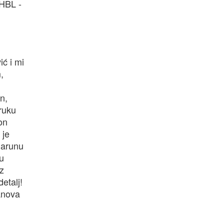
 HBL -
,
ić i mi
,
in,
 ruku
on
 je
Jarunu
u
iz
etalj!
anova