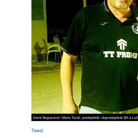
Damir Bogranović i Mario Tomić, predsjednik i dopredsjednik BK-a Luč
Tweet