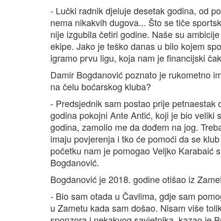
- Lučki radnik djeluje desetak godina, od 
nema nikakvih dugova... Što se tiče sports
nije izgubila četiri godine. Naše su ambicije
ekipe. Jako je teško danas u bilo kojem spor
igramo prvu ligu, koja nam je financijski čak
Damir Bogdanović poznato je rukometno ime 
na čelu boćarskog kluba?
- Predsjednik sam postao prije petnaestak
godina pokojni Ante Antić, koji je bio velik
godina, zamolio me da dođem na jog. Trebao 
imaju povjerenja i tko će pomoći da se klub
početku nam je pomogao Veljko Karabaić s 
Bogdanović.
Bogdanović je 2018. godine otišao iz Zamet
- Bio sam otada u Čavlima, gdje sam pomo
u Zametu kada sam došao. Nisam više tolik
sponzora i nekakvog savjetnika, kazao je B