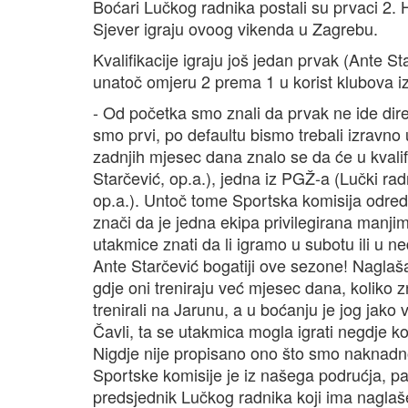
Boćari Lučkog radnika postali su prvaci 2. H
Sjever igraju ovoog vikenda u Zagrebu.
Kvalifikacije igraju još jedan prvak (Ante S
unatoč omjeru 2 prema 1 u korist klubova iz
- Od početka smo znali da prvak ne ide direkt
smo prvi, po defaultu bismo trebali izravno
zadnjih mjesec dana znalo se da će u kvalif
Starčević, op.a.), jedna iz PGŽ-a (Lučki radni
op.a.). Untoč tome Sportska komisija odredi
znači da je jedna ekipa privilegirana manj
utakmice znati da li igramo u subotu ili u ne
Ante Starčević bogatiji ove sezone! Nagla
gdje oni treniraju već mjesec dana, koliko
trenirali na Jarunu, a u boćanju je jog jako
Čavli, ta se utakmica mogla igrati negdje k
Nigdje nije propisano ono što smo naknadno
Sportske komisije je iz našega podrućja, p
predsjednik Lučkog radnika koji ima naglaš