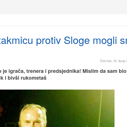
akmicu protiv Sloge mogli 
Četvrtak, 30. lipnja
o je igrača, trenera i predsjednika! Mislim da sam bio
k i bivši rukometaš