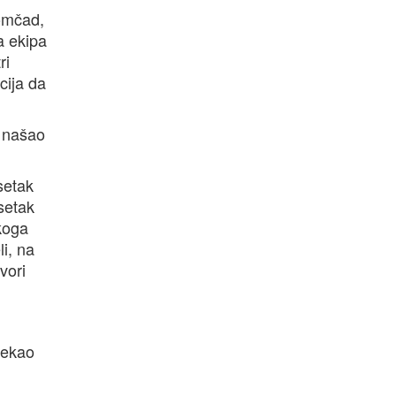
momčad,
a ekipa
ri
cija da
a našao
setak
esetak
 koga
i, na
vori
tekao