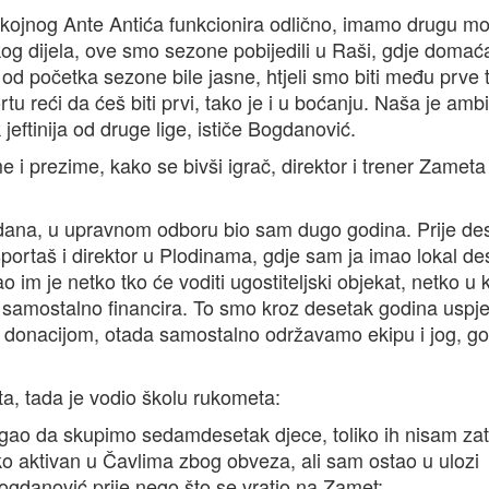
pokojnog Ante Antića funkcionira odlično, imamo drugu 
kog dijela, ove smo sezone pobijedili u Raši, gdje domać
 od početka sezone bile jasne, htjeli smo biti među prve t
tu reći da ćeš biti prvi, tako je i u boćanju. Naša je ambi
 jeftinija od druge lige, ističe Bogdanović.
i prezime, kako se bivši igrač, direktor i trener Zamet
 dana, u upravnom odboru bio sam dugo godina. Prije de
i sportaš i direktor u Plodinama, gdje sam ja imao lokal d
im je netko tko će voditi ugostiteljski objekat, netko u
 samostalno financira. To smo kroz desetak godina uspjel
donacijom, otada samostalno održavamo ekipu i jog, go
a, tada je vodio školu rukometa:
gao da skupimo sedamdesetak djece, toliko ih nisam za
o aktivan u Čavlima zbog obveza, ali sam ostao u ulozi
ogdanović prije nego što se vratio na Zamet: