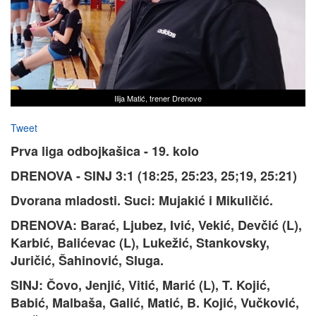
Ilija Matić, trener Drenove
Tweet
Prva liga odbojkašica - 19. kolo
DRENOVA - SINJ 3:1 (18:25, 25:23, 25;19, 25:21)
Dvorana mladosti. Suci: Mujakić i Mikuličić.
DRENOVA: Barać, Ljubez, Ivić, Vekić, Devčić (L),
Karbić, Balićevac (L), Lukežić, Stankovsky,
Juričić, Šahinović, Sluga.
SINJ: Čovo, Jenjić, Vitić, Marić (L), T. Kojić,
Babić, Malbaša, Galić, Matić, B. Kojić, Vučković,