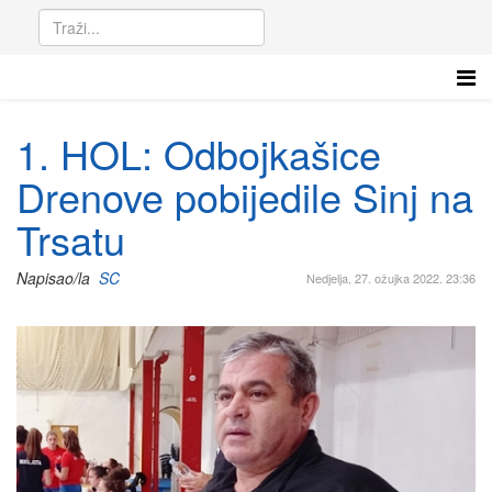
1. HOL: Odbojkašice
Drenove pobijedile Sinj na
Trsatu
Napisao/la
SC
Nedjelja, 27. ožujka 2022. 23:36