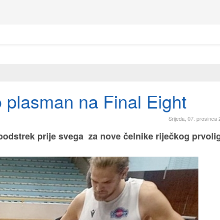
o plasman na Final Eight
Srijeda, 07. prosinca
 podstrek prije svega za nove čelnike riječkog prvoli