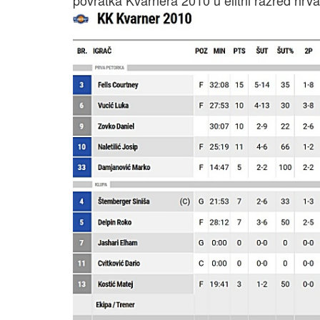
povratka Kvarnera 2010 u elitni razred hrv