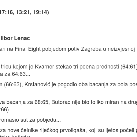
:16, 13:21, 19:14)
alibor Lenac
an na Final Eight pobjedom potiv Zagreba u neizvjesnoj
tricu kojom je Kvarner stekao tri poena prednosti (64:61
a za 64:63...
 (66:63), Krstanović je pogodio oba bacanja za pola po
va bacanja za 68:65, Butorac nije bio toliko miran na dru
:66).
promašio šut za pobjedu...
za nove čelnike riječkog prvoligaša, koji su ljetos počeli 